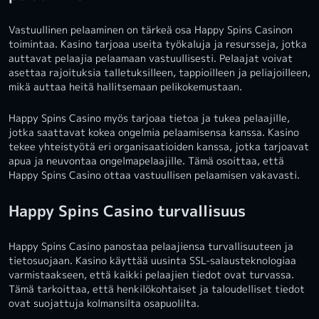
Vastuullinen pelaaminen on tärkeä osa Happy Spins Casinon
toimintaa. Kasino tarjoaa useita työkaluja ja resursseja, jotka
auttavat pelaajia pelaamaan vastuullisesti. Pelaajat voivat
asettaa rajoituksia talletuksilleen, tappioilleen ja peliajoilleen,
mikä auttaa heitä hallitsemaan pelikokemustaan.
Happy Spins Casino myös tarjoaa tietoa ja tukea pelaajille,
jotka saattavat kokea ongelmia pelaamisensa kanssa. Kasino
tekee yhteistyötä eri organisaatioiden kanssa, jotka tarjoavat
apua ja neuvontaa ongelmapelaajille. Tämä osoittaa, että
Happy Spins Casino ottaa vastuullisen pelaamisen vakavasti.
Happy Spins Casino turvallisuus
Happy Spins Casino panostaa pelaajiensa turvallisuuteen ja
tietosuojaan. Kasino käyttää uusinta SSL-salausteknologiaa
varmistaakseen, että kaikki pelaajien tiedot ovat turvassa.
Tämä tarkoittaa, että henkilökohtaiset ja taloudelliset tiedot
ovat suojattuja kolmansilta osapuolilta.