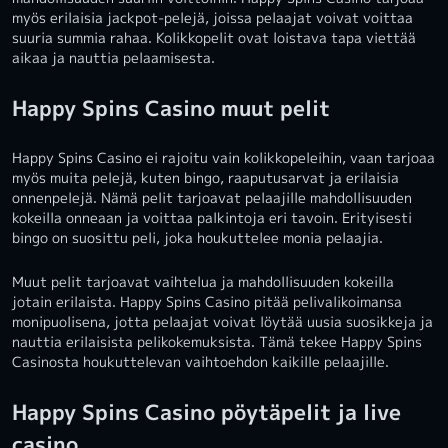
myös erilaisia jackpot-pelejä, joissa pelaajat voivat voittaa
suuria summia rahaa. Kolikkopelit ovat loistava tapa viettää
aikaa ja nauttia pelaamisesta.
Happy Spins Casino muut pelit
Happy Spins Casino ei rajoitu vain kolikkopeleihin, vaan tarjoaa
myös muita pelejä, kuten bingo, raaputusarvat ja erilaisia
onnenpelejä. Nämä pelit tarjoavat pelaajille mahdollisuuden
kokeilla onneaan ja voittaa palkintoja eri tavoin. Erityisesti
bingo on suosittu peli, joka houkuttelee monia pelaajia.
Muut pelit tarjoavat vaihtelua ja mahdollisuuden kokeilla
jotain erilaista. Happy Spins Casino pitää pelivalikoimansa
monipuolisena, jotta pelaajat voivat löytää uusia suosikkeja ja
nauttia erilaisista pelikokemuksista. Tämä tekee Happy Spins
Casinosta houkuttelevan vaihtoehdon kaikille pelaajille.
Happy Spins Casino pöytäpelit ja live
casino