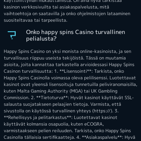
käyttöliittymän mukauttamista. On aina hyvä tarkistaa
kasinon verkkosivuilta tai asiakaspalvelusta, mitä
vaihtoehtoja on saatavilla ja onko ohjelmistojen lataaminen
suositeltavaa tai tarpeellista.
Onko happy spins Casino turvallinen
pelialusta?
Happy Spins Casino on yksi monista online-kasinoista, ja sen
turvallisuus riippuu useista tekijöistä. Tässä on muutamia
asioita, joita kannattaa tarkastella arvioidessasi Happy Spins
Casinon turvallisuutta: 1. **Lisensointi**: Tarkista, onko
Happy Spins Casinolla voimassa oleva pelilisenssi. Luotettavat
kasinot ovat yleensä lisensoituja tunnetuilla peliviranomaisilla,
kuten Malta Gaming Authority (MGA) tai UK Gambling
Commission. 2. **Tietoturva**: Hyvät kasinot käyttävät SSL-
salausta suojatakseen pelaajien tietoja. Varmista, että
sivustolla on käytössä turvallinen yhteys (https://). 3.
**Rehellisyys ja pelitarkastus**: Luotettavat kasinot
käyttävät kolmansia osapuolia, kuten eCOGRA,
varmistaakseen pelien reiluuden. Tarkista, onko Happy Spins
Casinolla tällaisia sertifikaatteja. 4. **Asiakaspalvelu**: Hyvä