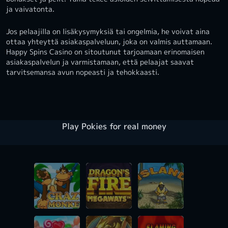
ja vaivatonta.
Jos pelaajilla on lisäkysymyksiä tai ongelmia, he voivat aina
ottaa yhteyttä asiakaspalveluun, joka on valmis auttamaan.
Happy Spins Casino on sitoutunut tarjoamaan erinomaisen
asiakaspalvelun ja varmistamaan, että pelaajat saavat
tarvitsemansa avun nopeasti ja tehokkaasti.
Play Pokies for real money