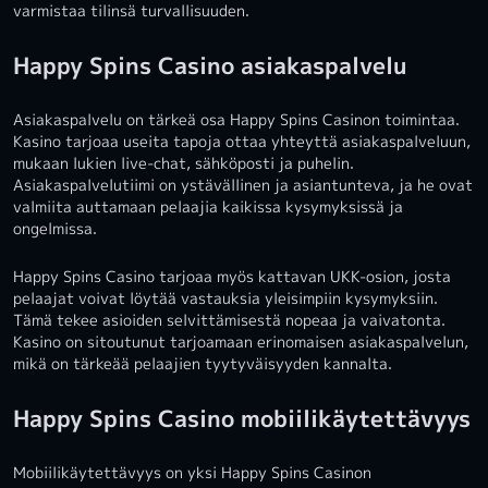
varmistaa tilinsä turvallisuuden.
Happy Spins Casino asiakaspalvelu
Asiakaspalvelu on tärkeä osa Happy Spins Casinon toimintaa.
Kasino tarjoaa useita tapoja ottaa yhteyttä asiakaspalveluun,
mukaan lukien live-chat, sähköposti ja puhelin.
Asiakaspalvelutiimi on ystävällinen ja asiantunteva, ja he ovat
valmiita auttamaan pelaajia kaikissa kysymyksissä ja
ongelmissa.
Happy Spins Casino tarjoaa myös kattavan UKK-osion, josta
pelaajat voivat löytää vastauksia yleisimpiin kysymyksiin.
Tämä tekee asioiden selvittämisestä nopeaa ja vaivatonta.
Kasino on sitoutunut tarjoamaan erinomaisen asiakaspalvelun,
mikä on tärkeää pelaajien tyytyväisyyden kannalta.
Happy Spins Casino mobiilikäytettävyys
Mobiilikäytettävyys on yksi Happy Spins Casinon