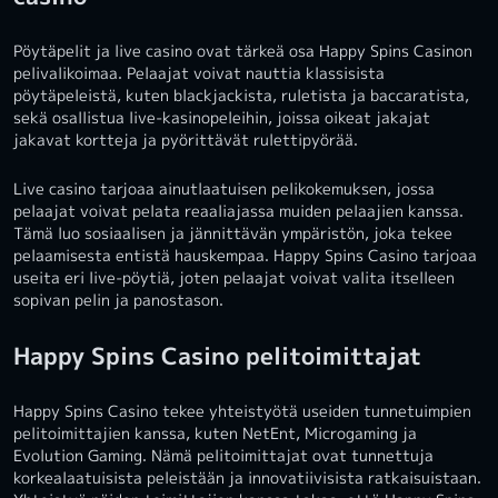
Pöytäpelit ja live casino ovat tärkeä osa Happy Spins Casinon
pelivalikoimaa. Pelaajat voivat nauttia klassisista
pöytäpeleistä, kuten blackjackista, ruletista ja baccaratista,
sekä osallistua live-kasinopeleihin, joissa oikeat jakajat
jakavat kortteja ja pyörittävät rulettipyörää.
Live casino tarjoaa ainutlaatuisen pelikokemuksen, jossa
pelaajat voivat pelata reaaliajassa muiden pelaajien kanssa.
Tämä luo sosiaalisen ja jännittävän ympäristön, joka tekee
pelaamisesta entistä hauskempaa. Happy Spins Casino tarjoaa
useita eri live-pöytiä, joten pelaajat voivat valita itselleen
sopivan pelin ja panostason.
Happy Spins Casino pelitoimittajat
Happy Spins Casino tekee yhteistyötä useiden tunnetuimpien
pelitoimittajien kanssa, kuten NetEnt, Microgaming ja
Evolution Gaming. Nämä pelitoimittajat ovat tunnettuja
korkealaatuisista peleistään ja innovatiivisista ratkaisuistaan.