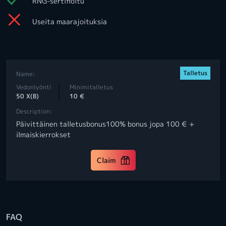
RNG-sertifioitu
Useita maarajoituksia
Talletus
Name:
Vedonlyönti
Minimitalletus
50 X(B)
10 €
Description:
Päivittäinen talletusbonus100% bonus jopa 100 € +
ilmaiskierrokset
Claim
FAQ